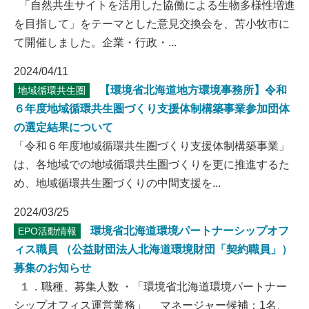
「自然共生サイトを活用した協働による生物多様性増進
を目指して」をテーマとした意見交換会を、苫小牧市に
て開催しました。企業・行政・...
2024/04/11
【環境省北海道地方環境事務所】令和
地域循環共生圏
６年度地域循環共生圏づくり支援体制構築事業参加団体
の選定結果について
「令和６年度地域循環共生圏づくり支援体制構築事業」
は、各地域での地域循環共生圏づくりを更に推進するた
め、地域循環共生圏づくりの中間支援を...
2024/03/25
環境省北海道環境パートナーシップオフ
EPO活動情報
ィス職員 （公益財団法人北海道環境財団「契約職員」）
募集のお知らせ
１．職種、募集人数 ・「環境省北海道環境パートナー
シップオフィス運営業務」 マネージャー候補：1名、