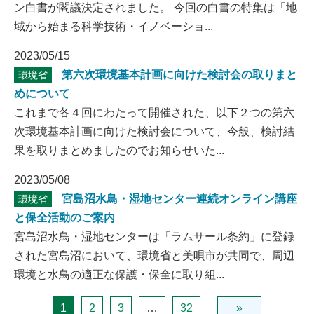
ン白書が閣議決定されました。 今回の白書の特集は「地
域から始まる科学技術・イノベーショ...
2023/05/15
第六次環境基本計画に向けた検討会の取りまと
環境省
めについて
これまで各４回にわたって開催された、以下２つの第六
次環境基本計画に向けた検討会について、今般、検討結
果を取りまとめましたのでお知らせいた...
2023/05/08
宮島沼水鳥・湿地センター連続オンライン講座
環境省
と保全活動のご案内
宮島沼水鳥・湿地センターは「ラムサール条約」に登録
された宮島沼において、環境省と美唄市が共同で、周辺
環境と水鳥の適正な保護・保全に取り組...
1
2
3
…
32
»