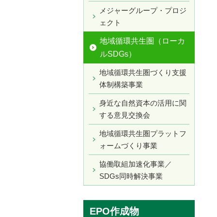
メジャーグループ・プロジ
ェクト
地域循環共生圏（ローカ
ルSDGs）
地域循環共生圏づくり支援
体制構築事業
身近な自然資本の活用に関
する意見交換会
地域循環共生圏プラットフ
ォームづくり事業
協働取組加速化事業／
SDGs同時解決事業
EPO作成物