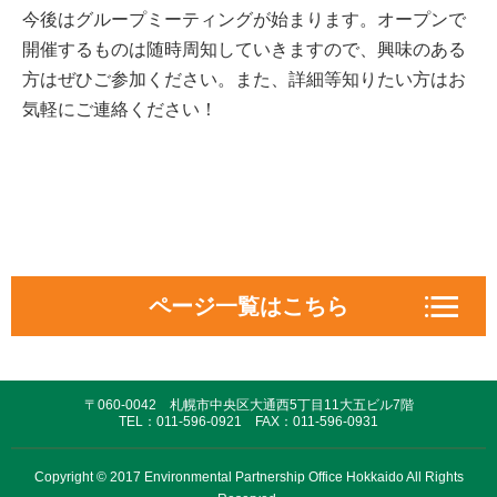
今後はグループミーティングが始まります。オープンで
開催するものは随時周知していきますので、興味のある
方はぜひご参加ください。また、詳細等知りたい方はお
気軽にご連絡ください！
ページ一覧はこちら
EPO活動情報
〒060-0042 札幌市中央区大通西5丁目11大五ビル7階
対話の場づくりと協働
TEL：011-596-0921 FAX：011-596-0931
政策コミュニケーション
Copyright © 2017 Environmental Partnership Office Hokkaido All Rights