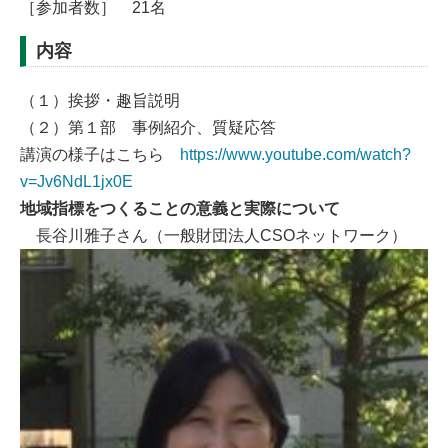
［参加者数］ 21名
内容
（１）挨拶・趣旨説明
（２）第１部 事例紹介、質疑応答
講演の様子はこちら
https://www.youtube.com/watch?
v=Jv6NdL1jx0E
地域指標をつくることの意義と実際について
長谷川雅子さん（一般財団法人CSOネットワーク）