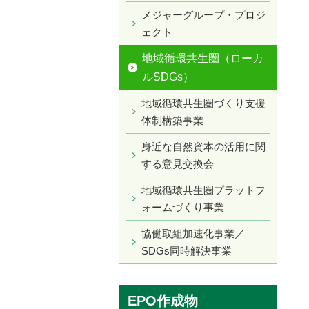
メジャーグループ・プロジ
ェクト
地域循環共生圏（ローカ
ルSDGs）
地域循環共生圏づくり支援
体制構築事業
身近な自然資本の活用に関
する意見交換会
地域循環共生圏プラットフ
ォームづくり事業
協働取組加速化事業／
SDGs同時解決事業
EPO作成物