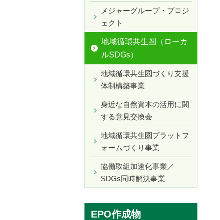
メジャーグループ・プロジ
ェクト
地域循環共生圏（ローカ
ルSDGs）
地域循環共生圏づくり支援
体制構築事業
身近な自然資本の活用に関
する意見交換会
地域循環共生圏プラットフ
ォームづくり事業
協働取組加速化事業／
SDGs同時解決事業
EPO作成物