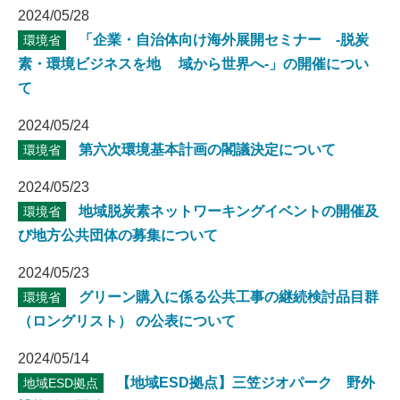
2024/05/28
「企業・自治体向け海外展開セミナー -脱炭
環境省
素・環境ビジネスを地 域から世界へ-」の開催につい
て
2024/05/24
第六次環境基本計画の閣議決定について
環境省
2024/05/23
地域脱炭素ネットワーキングイベントの開催及
環境省
び地方公共団体の募集について
2024/05/23
グリーン購入に係る公共工事の継続検討品目群
環境省
（ロングリスト） の公表について
2024/05/14
【地域ESD拠点】三笠ジオパーク 野外
地域ESD拠点