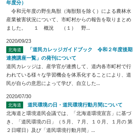
年度分）
令和元年度の野生鳥獣（海獣類を除く）による農林水
産業被害状況について、市町村からの報告を取りまとめ
ました。 １ 概況 （１） 野...
2020/09/23
「道民カレッジガイドブック 令和２年度後期
北海道
連携講座一覧」の発刊について
道民カレッジは、産学官が連携して、道内各市町村で行
われている様々な学習機会を体系化することにより、道
民が自らの意思によって学び、自立した...
2020/07/30
道民環境の日・道民環境行動月間について
北海道
北海道と環境道民会議では、「北海道環境宣言」に基づ
き、「道民環境の日」（５月、７月、１０月、１月の 第
２日曜日）及び「道民環境行動月間」...