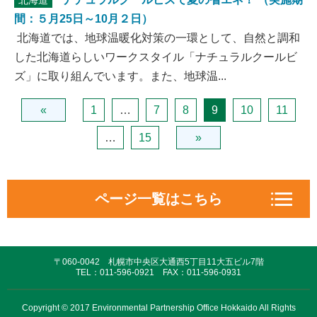
北海道
間：５月25日～10月２日）
北海道では、地球温暖化対策の一環として、自然と調和
した北海道らしいワークスタイル「ナチュラルクールビ
ズ」に取り組んでいます。また、地球温...
«
1
…
7
8
9
10
11
…
15
»
ページ一覧はこちら
EPO活動情報
〒060-0042 札幌市中央区大通西5丁目11大五ビル7階
対話の場づくりと協働
TEL：011-596-0921 FAX：011-596-0931
政策コミュニケーション
Copyright © 2017 Environmental Partnership Office Hokkaido All Rights