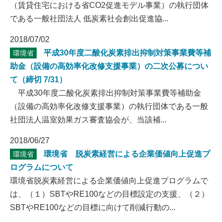
（賃貸住宅における省CO2促進モデル事業）の執行団体
である一般社団法人 低炭素社会創出促進協...
2018/07/02
平成30年度二酸化炭素排出抑制対策事業費等補
環境省
助金（設備の高効率化改修支援事業）の二次公募につい
て（締切 7/31）
平成30年度二酸化炭素排出抑制対策事業費等補助金
（設備の高効率化改修支援事業）の執行団体である一般
社団法人温室効果ガス審査協会が、当該補...
2018/06/27
環境省 脱炭素経営による企業価値向上促進プ
環境省
ログラムについて
環境省脱炭素経営による企業価値向上促進プログラムで
は、（１）SBTやRE100などの目標設定の支援、（２）
SBTやRE100などの目標に向けて削減行動の...