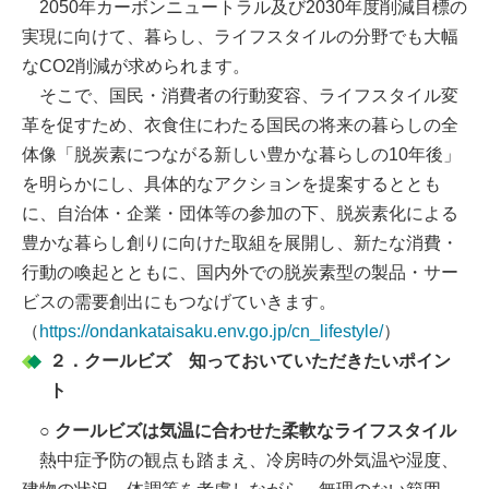
2050年カーボンニュートラル及び2030年度削減目標の
実現に向けて、暮らし、ライフスタイルの分野でも大幅
なCO2削減が求められます。
そこで、国民・消費者の行動変容、ライフスタイル変
革を促すため、衣食住にわたる国民の将来の暮らしの全
体像「脱炭素につながる新しい豊かな暮らしの10年後」
を明らかにし、具体的なアクションを提案するととも
に、自治体・企業・団体等の参加の下、脱炭素化による
豊かな暮らし創りに向けた取組を展開し、新たな消費・
行動の喚起とともに、国内外での脱炭素型の製品・サー
ビスの需要創出にもつなげていきます。
（
https://ondankataisaku.env.go.jp/cn_lifestyle/
）
２．クールビズ 知っておいていただきたいポイン
ト
○ クールビズは気温に合わせた柔軟なライフスタイル
熱中症予防の観点も踏まえ、冷房時の外気温や湿度、