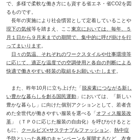
で、多様で柔軟な働き方にも資する省エネ・省CO2を図
るものです。
長年の実施により社会慣習として定着していることや
現下の気候
等を踏まえ、ここ
東京においては、毎年、５
月１日から９月末までの期間で、集中的に呼び掛けを行
ってまいります
。
日々の気温、それぞれのワークスタイルや仕事環境等
に応じて、適正な温度での空調使用と各自の判断による
快適で働きやすい軽装の取組をお願いいたします
。
また、昨年10月に立ち上げた「
脱炭素につながる新し
い豊かな暮らしを創る国民運動
」においては、「新しい
豊かな暮らし」に向けた個別アクションとして、若者含
めた全世代が働きやすい服装を選べる「
オフィス服装改
革
」（ＴＰＯに応じた服装の自由化）を呼びかけるとと
もに、
クールビズ×サステナブルファッション
、
熱中症
予防
といった各種のキャンペーンを展開するなど、衣食