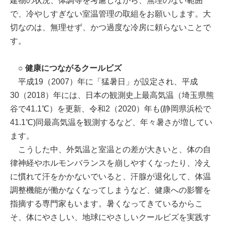
建物の状況、体調等を考慮しながら、無理のない範囲
で、冷やしすぎない室温管理の取組をお願いします。大
切なのは、無理せず、かつ過度な冷房に頼らないことで
す。
○ 健康につながるクールビズ
平成19（2007）年に「猛暑日」が設定され、平成
30（2018）年には、日本の観測史上最高気温（埼玉県熊
谷で41.1℃）を更新、令和2（2020）年も(静岡県浜松で
41.1℃)同最高気温を観測するなど、年々暑さが増してい
ます。
こうした中、外気温と室温との差が大きいと、体の自
律神経やホルモンバランスを崩しやすくなったり、冷え
に慣れて汗をかかないでいると、汗腺が退化して、体温
調整機能が働かなくなってしまうなど、健康への影響を
指摘する専門家もいます。暑くなってきているからこ
そ、体にやさしい、地球にやさしいクールビズを実践す