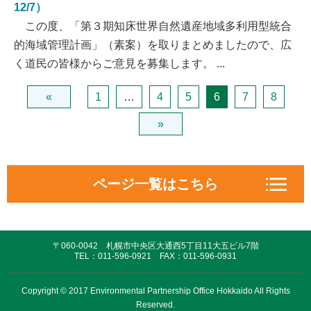
12/7）
この度、「第３期知床世界自然遺産地域多利用型統合
的海域管理計画」（素案）を取りまとめましたので、広
く道民の皆様からご意見を募集します。 ...
«
1
…
4
5
6
7
8
»
ページ一覧はこちら
EPO活動情報
〒060-0042 札幌市中央区大通西5丁目11大五ビル7階
対話の場づくりと協働
TEL：011-596-0921 FAX：011-596-0931
政策コミュニケーション
Copyright © 2017 Environmental Partnership Office Hokkaido All Rights
Reserved.