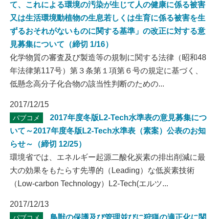
て、これによる環境の汚染が生じて人の健康に係る被害
又は生活環境動植物の生息若しくは生育に係る被害を生
ずるおそれがないものに関する基準」の改正に対する意
見募集について（締切 1/16）
化学物質の審査及び製造等の規制に関する法律（昭和48
年法律第117号）第３条第１項第６号の規定に基づく、
低懸念高分子化合物の該当性判断のための...
2017/12/15
2017年度冬版L2-Tech水準表の意見募集につ
パブコメ
いて～2017年度冬版L2-Tech水準表（素案）公表のお知
らせ～（締切 12/25）
環境省では、エネルギー起源二酸化炭素の排出削減に最
大の効果をもたらす先導的（Leading）な低炭素技術
（Low-carbon Technology）L2-Tech(エルツ...
2017/12/13
鳥獣の保護及び管理並びに狩猟の適正化に関
パブコメ