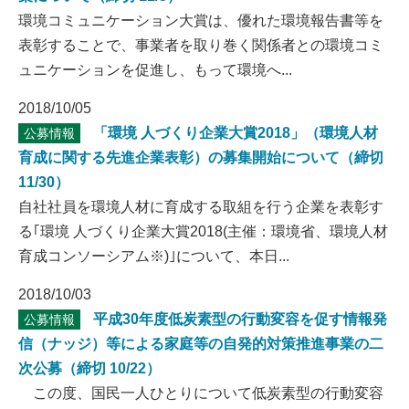
環境コミュニケーション大賞は、優れた環境報告書等を
表彰することで、事業者を取り巻く関係者との環境コミ
ュニケーションを促進し、もって環境へ...
2018/10/05
「環境 人づくり企業大賞2018」（環境人材
公募情報
育成に関する先進企業表彰）の募集開始について（締切
11/30）
自社社員を環境人材に育成する取組を行う企業を表彰す
る｢環境 人づくり企業大賞2018(主催：環境省、環境人材
育成コンソーシアム※)｣について、本日...
2018/10/03
平成30年度低炭素型の行動変容を促す情報発
公募情報
信（ナッジ）等による家庭等の自発的対策推進事業の二
次公募（締切 10/22）
この度、国民一人ひとりについて低炭素型の行動変容