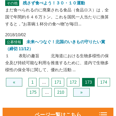
残さず食べよう！３０・１０運動
その他
まだ食べられるのに廃棄される食品（食品ロス）は，全
国で年間約６４６万トン。これを国民一人当たりに換算
すると，”お茶碗１杯分の食べ物”が毎日...
2018/10/02
未来へつなぐ！北国のいきもの守りたい賞
公募情報
（締切 11/12）
１ 表彰の趣旨 北海道における生物多様性の保
全及び持続可能な利用を推進するために、道内で生物多
様性の保全等に関して、優れた活動 ...
«
1
…
171
172
173
174
175
…
210
»
ページ一覧はこちら