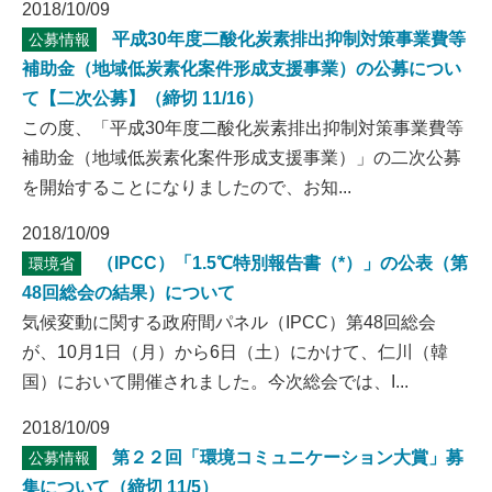
2018/10/09
平成30年度二酸化炭素排出抑制対策事業費等
公募情報
補助金（地域低炭素化案件形成支援事業）の公募につい
て【二次公募】（締切 11/16）
この度、「平成30年度二酸化炭素排出抑制対策事業費等
補助金（地域低炭素化案件形成支援事業）」の二次公募
を開始することになりましたので、お知...
2018/10/09
（IPCC）「1.5℃特別報告書（*）」の公表（第
環境省
48回総会の結果）について
気候変動に関する政府間パネル（IPCC）第48回総会
が、10月1日（月）から6日（土）にかけて、仁川（韓
国）において開催されました。今次総会では、I...
2018/10/09
第２２回「環境コミュニケーション大賞」募
公募情報
集について（締切 11/5）