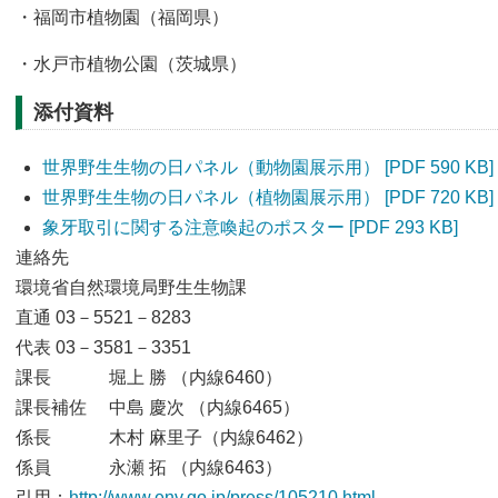
・福岡市植物園（福岡県）
・水戸市植物公園（茨城県）
添付資料
世界野生生物の日パネル（動物園展示用） [PDF 590 KB]
世界野生生物の日パネル（植物園展示用） [PDF 720 KB]
象牙取引に関する注意喚起のポスター [PDF 293 KB]
連絡先
環境省自然環境局野生生物課
直通 03－5521－8283
代表 03－3581－3351
課長 堀上 勝 （内線6460）
課長補佐 中島 慶次 （内線6465）
係長 木村 麻里子（内線6462）
係員 永瀬 拓 （内線6463）
引用：
http://www.env.go.jp/press/105210.html