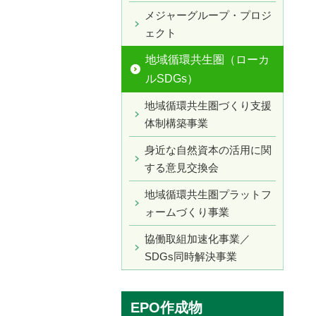
メジャーグループ・プロジ
ェクト
地域循環共生圏（ローカ
ルSDGs）
地域循環共生圏づくり支援
体制構築事業
身近な自然資本の活用に関
する意見交換会
地域循環共生圏プラットフ
ォームづくり事業
協働取組加速化事業／
SDGs同時解決事業
EPO作成物