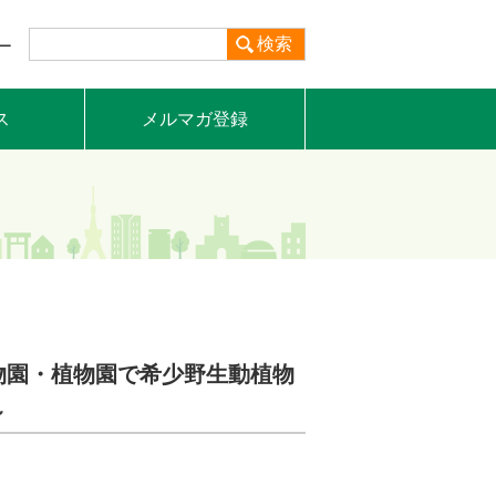
検索
ー
ス
メルマガ登録
物園・植物園で希少野生動植物
～