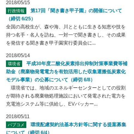
2018/05/15
第17回「聞き書き甲子園」の開催について
行政情報
（締切 6/25）
全国の高校生が、森や海、川とともに生きる知恵や技を
持つ名手・名人を訪ね、一対一で聞き書きし、その成果
を発信する聞き書き甲子園実行委員会に...
2018/05/14
平成30年度二酸化炭素排出抑制対策事業費等補
環境省
助金（廃棄物発電電力を有効活用した収集運搬低炭素化
モデル事業）の公募について（締切 6/8）
環境省では、地域のエネルギーセンターとしての役割
が期待される廃棄物処理施設において発電された電力を
充電池システム等に供給し、EVパッカー...
2018/05/11
環境配慮契約法基本方針等に関する提案募集
パブコメ
について（締切 6/4）