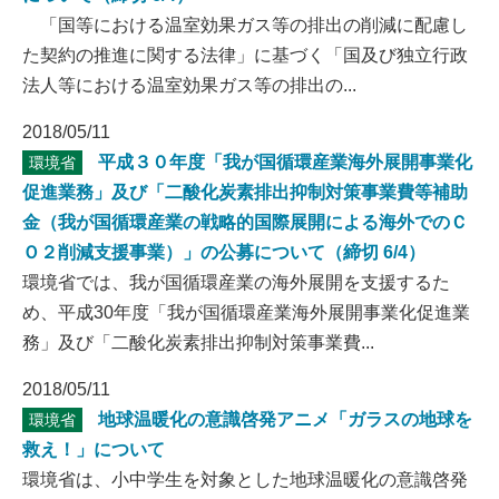
「国等における温室効果ガス等の排出の削減に配慮し
た契約の推進に関する法律」に基づく「国及び独立行政
法人等における温室効果ガス等の排出の...
2018/05/11
平成３０年度「我が国循環産業海外展開事業化
環境省
促進業務」及び「二酸化炭素排出抑制対策事業費等補助
金（我が国循環産業の戦略的国際展開による海外でのＣ
Ｏ２削減支援事業）」の公募について（締切 6/4）
環境省では、我が国循環産業の海外展開を支援するた
め、平成30年度「我が国循環産業海外展開事業化促進業
務」及び「二酸化炭素排出抑制対策事業費...
2018/05/11
地球温暖化の意識啓発アニメ「ガラスの地球を
環境省
救え！」について
環境省は、小中学生を対象とした地球温暖化の意識啓発