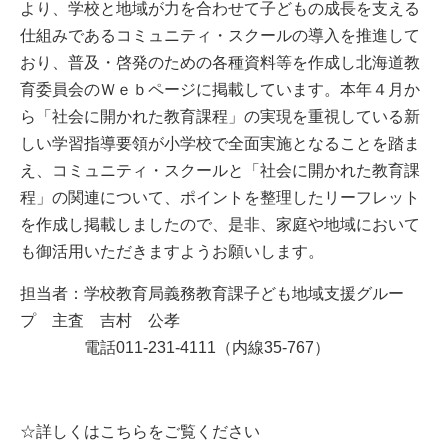
より、学校
と地域が力を合わせて子どもの成長を支える
仕組みであるコミュニティ・スクールの導入
を推進して
おり、普及・啓発のための各種資料等を作成し北海道教
育委員会のＷｅｂペー
ジに掲載しています。本年４月か
ら「社会に開かれた教育課程」の実現を重視している新
しい学習指導要領が小学校で全面実施となることを踏ま
え、コミュニティ・スクールと「
社会に開かれた教育課
程」の関連について、ポイントを整理したリーフレット
を作成し掲
載しましたので、是非、家庭や地域において
も御活用いただきますようお願いします。
担当者：学校教育局義務教育課子ども地域支援グルー
プ 主査 吉村 公孝
電話011-231-4111（内線35-767）
☆詳しくはこちらをご覧ください