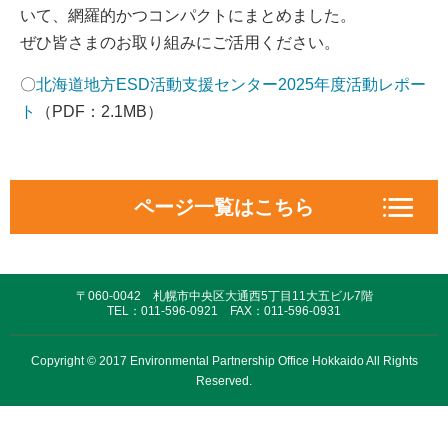
いて、網羅的かつコンパクトにまとめました。
ぜひ皆さまのお取り組みにご活用ください。
〇
北海道地方ESD活動支援センター2025年度活動レポー
ト
（PDF：2.1MB）
ページ一覧はこちら
EPO活動情報
〒060-0042 札幌市中央区大通西5丁目11大五ビル7階
対話の場づくりと協働
TEL：011-596-0921 FAX：011-596-0931
政策コミュニケーション
Copyright © 2017 Environmental Partnership Office Hokkaido All Rights
Reserved.
環境中間支援会議・北海道